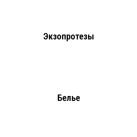
Экзопротезы
ЗАДАТЬ ВОПРОС
МЫ РАДЫ ОТВЕТИТЬ НА
ЛЮБЫЕ ВАШИ ВОПРОСЫ
Белье
+7