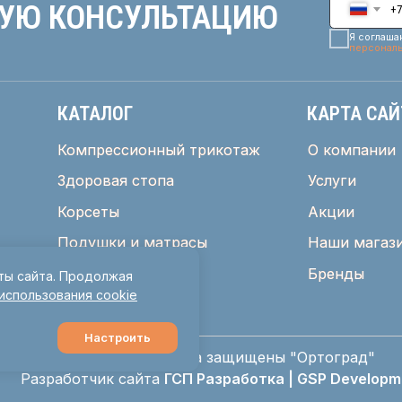
Корсеты
Корсеты
Акции
Акции
Подушки и матрасы
Подушки и матрасы
Наши магазины
Наши магазины
Женское здоровье
Женское здоровье
Бренды
Бренды
Реабилитация
Реабилитация
© 2025 Все права защищены "Ортоград"
азработчик сайта
ГСП Разработка | GSP Development
ты сайта. Продолжая
 использования cookie
Настроить