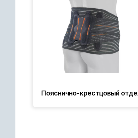
Пояснично-крестцовый отдел
уары