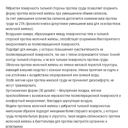
Ребристая поверхность тыльной стороны протеза груди позволяет сохранить
форму протеза молочной железы при уменьшенном объеме силикона;
За счет уменьшения количества силикона достигается снижение веса протеза
груди на 25% (физиологически допустимое уменьшение веса для экзопротезов
молочной железы);
Воздушная камера, образующаяся между поверхностью тела и тыльной
стороной протеза молочной железы, способствует сохранению благоприятного
микроклимата на послеоперационной поверхности;
Подойдет для женщин, у которых повышенная чувствительность на
послеоперационной поверхности, так как с телом соприкасается только тонкий
контур тыльной стороны, а не вся тыльная поверхность протеза груди;
Оболочка протеза молочной железы из пленки матовой пористой структуры,
имеющей внешнее сходство с кожным покровом, пленка приятная на ощупь и
она устойчива к воздействию хлорированной или соленой воды;
Особо мягкие края протеза женской груди не причиняют дискомфорта, не
могут травмировать;
Эргономичная форма (3D дизайн) — безупречная посадка, мягкое
приспособление к возможным неровностям послеоперационной поверхности и
комфортный микроклимат, благодаря циркуляции воздуха;
Модели протезов молочной железы с ребристой тыльной поверхностью
наилучшим образом подходят женщинам более старшего возраста, у которых
грудь потеряла былую форму и упругость, такая модель силиконового протеза
молочной железы в бюстгальтере для протеза смотрится органично и
естественно.