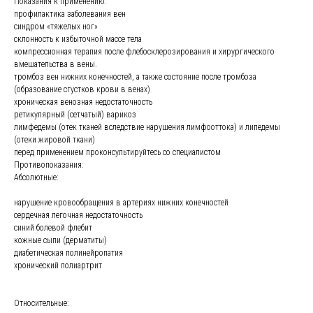
Показания к применению:
профилактика заболевания вен
синдром «тяжелых ног»
склонность к избыточной массе тела
компрессионная терапия после флебосклерозирования и хирургического
вмешательства в вены.
тромбоз вен нижних конечностей, а также состояние после тромбоза
(образование сгустков крови в венах)
хроническая венозная недостаточность
ретикулярный (сетчатый) варикоз
лимфедемы (отек тканей вследствие нарушения лимфооттока) и липедемы
(отеки жировой ткани)
перед применением проконсультируйтесь со специалистом
Противопоказания:
Абсолютные:
нарушение кровообращения в артериях нижних конечностей
сердечная легочная недостаточность
синий болевой флебит
кожные сыпи (дерматиты)
диабетическая полинейропатия
хронический полиартрит
Относительные: