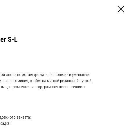
er S-L
тной опоре помогает держать равновесие и уменьшает
лена из алюминия, снабжена мягкой резиновой ручкой.
ым центром тяжести поддерживает позвоночник в
надежного захвата;
садка;