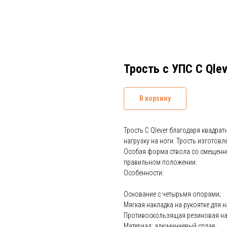
Трость с УПС C Qlev
В корзину
Трость C Qlever благодаря квадра
нагрузку на ноги. Трость изготов
Особая форма ствола со смещенн
правильном положении.
Особенности:
Основание с четырьмя опорами;
Мягкая накладка на рукоятке для 
Противоскользящая резиновая на
Материал: алюминиевый сплав;