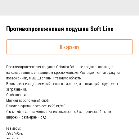
Противопролежневая подушка Soft Line
В корзину
Противопролежневая подушка Ortonica Soft Line предназначена для
использования в инвалидном кресле-коляске. Распределяет нагрузку на
позвоночник, мышцы спины и тазовую область.
В комплект входит съемный чехол на молнии, защищающий подушку от
загрязнений.
Особенности:
Мягкий поролоновый слой
Пенополиуретан плотностью 22 кг/м3
Съемный чехол на молнии из высокопрочной синтетической ткани
Широкий размерный ряд
Размеры:
38х40х5 см