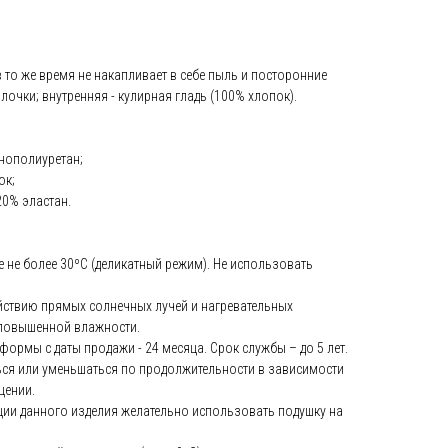
 то же время не накапливает в себе пыль и посторонние
лочки; внутренняя - кулирная гладь (100% хлопок).
нополиуретан;
ок;
20% эластан.
е не более 30ºС (деликатный режим). Не использовать
йствию прямых солнечных лучей и нагревательных
 повышенной влажности.
формы с даты продажи - 24 месяца. Срок службы – до 5 лет.
ся или уменьшаться по продолжительности в зависимости
щении.
ии данного изделия желательно использовать подушку на