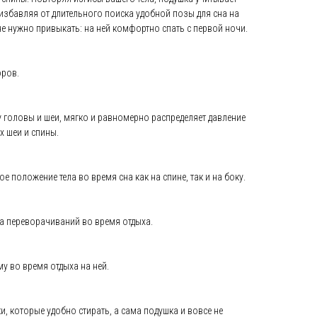
избавляя от длительного поиска удобной позы для сна на
не нужно привыкать: на ней комфортно спать с первой ночи.
оров.
головы и шеи, мягко и равномерно распределяет давление
х шеи и спины.
 положение тела во время сна как на спине, так и на боку.
а переворачиваний во время отдыха.
у во время отдыха на ней.
, которые удобно стирать, а сама подушка и вовсе не