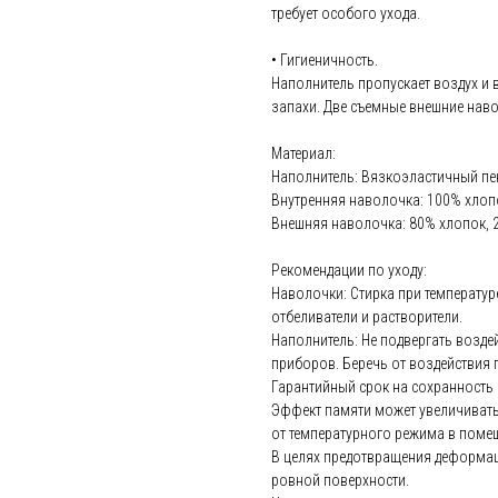
требует особого ухода.
• Гигиеничность.
Наполнитель пропускает воздух и в
запахи. Две съемные внешние наво
Материал:
Наполнитель: Вязкоэластичный пе
Внутренняя наволочка: 100% хлоп
Внешняя наволочка: 80% хлопок, 
Рекомендации по уходу:
Наволочки: Стирка при температур
отбеливатели и растворители.
Наполнитель: Не подвергать возде
приборов. Беречь от воздействия
Гарантийный срок на сохранность 
Эффект памяти может увеличивать
от температурного режима в поме
В целях предотвращения деформац
ровной поверхности.