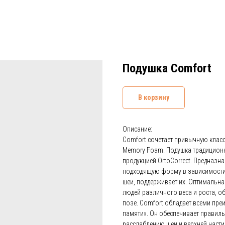
Подушка Comfort
В корзину
Описание:
Comfort сочетает привычную клас
Memory Foam. Подушка традиционн
продукцией OrtoCorrect. Предназ
подходящую форму в зависимости о
шеи, поддерживает их. Оптимальн
людей различного веса и роста, о
позе. Comfort обладает всеми пр
памяти». Он обеспечивает правил
расслаблению шеи и верхней части