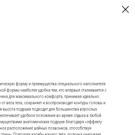
сическую форму и преимущества специального наполнителя
ой формы наиболее удобна тем, кто впервые сталкивается с
начена для максимального комфорта, принимая идеально
т веса тела, сохраняет и воспроизводит контуры головы и
ая высота подушки подходит для большинства взрослых
беспечивает удобное положение во время отдыха в любой
еимуществами анатомических подушек благодаря «эффекту
ьное расположение шейных позвонков, способствуя
 спины. Повторяя изгибы вашего тела, подушка учитывает