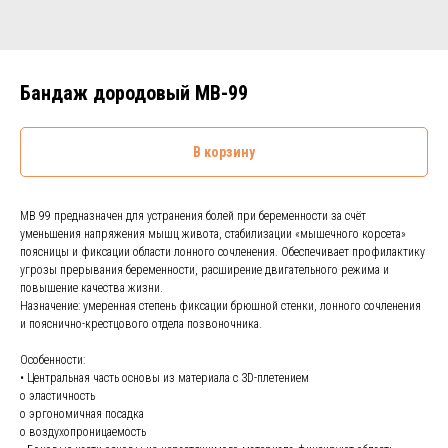
Бандаж дородовый MB-99
В корзину
MB 99 предназначен для устранения болей при беременности за счёт
уменьшения напряжения мышц живота, стабилизации «мышечного корсета»
поясницы и фиксации области лонного сочленения. Обеспечивает профилактику
угрозы прерывания беременности, расширение двигательного режима и
повышение качества жизни.
Назначение: умеренная степень фиксации брюшной стенки, лонного сочленения
и пояснично-крестцового отдела позвоночника.
Особенности:
• Центральная часть основы из материала с 3D-плетением
o эластичность
o эргономичная посадка
o воздухопроницаемость